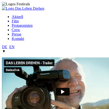
Aktuell
Film
Protagonisten
Crew
Presse
Kontakt
DE
EN
▼